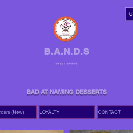
U
B.A.N.D.S
SWEET SHOPPE
BAD AT NAMING DESSERTS
rders (New)
LOYALTY
CONTACT