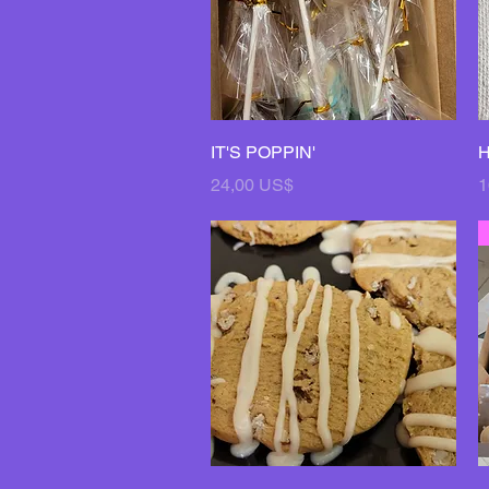
Vista rápida
IT'S POPPIN'
H
Precio
P
24,00 US$
1