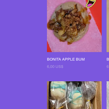
Vista rápida
BONITA APPLE BUM
B
Precio
P
6,00 US$
6