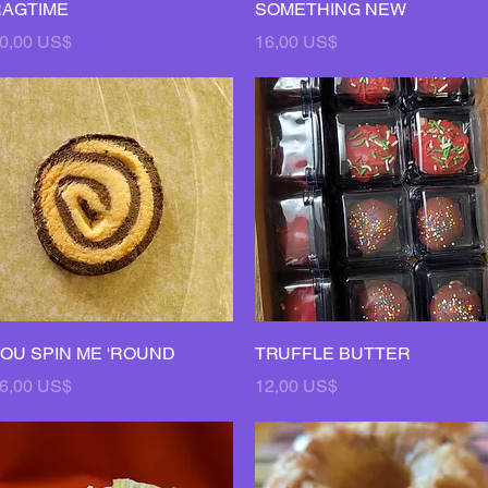
Vista rápida
Vista rápida
AGTIME
SOMETHING NEW
recio
Precio
0,00 US$
16,00 US$
Vista rápida
Vista rápida
OU SPIN ME 'ROUND
TRUFFLE BUTTER
recio
Precio
6,00 US$
12,00 US$