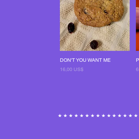
Vista rápida
DON'T YOU WANT ME
Precio
P
16,00 US$
6