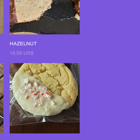
Vista rápida
HAZELNUT
Precio
16,00 US$