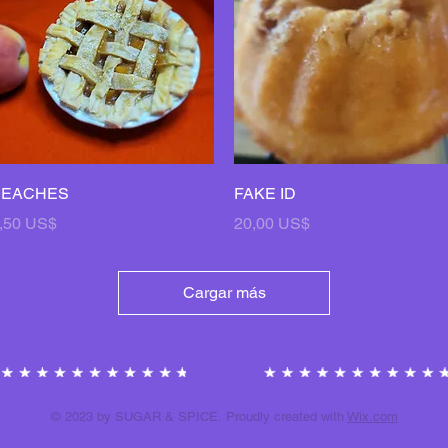
Vista rápida
Vista rápida
PEACHES
FAKE ID
recio
Precio
,50 US$
20,00 US$
Cargar más
© 2023 by SUGAR & SPICE. Proudly created with
Wix.com