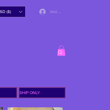
SD ($)
Iniciar sesión
SHIP ONLY